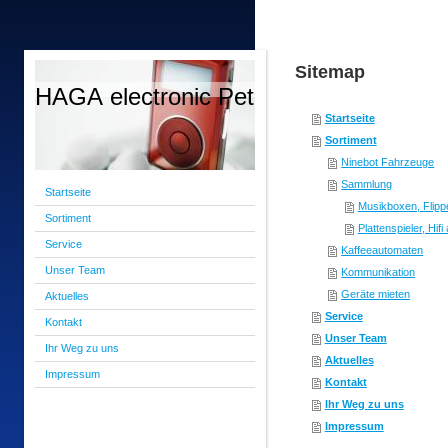
Sitemap
HAGA electronic Peter Gamerdinger
Startseite
Sortiment
Ninebot Fahrzeuge
Sammlung
Startseite
Musikboxen, Flipp
Sortiment
Plattenspieler, Hifi
Service
Kaffeeautomaten
Unser Team
Kommunikation
Geräte mieten
Aktuelles
Service
Kontakt
Unser Team
Ihr Weg zu uns
Aktuelles
Impressum
Kontakt
Ihr Weg zu uns
Impressum